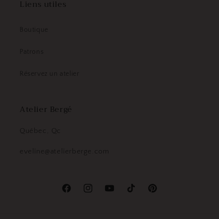
Liens utiles
Boutique
Patrons
Réservez un atelier
Atelier Bergé
Québec, Qc
eveline@atelierberge.com
Facebook
Instagram
YouTube
TikTok
Pinterest