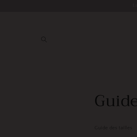
et
L
passer
au
contenu
Guide
Guide des tailles