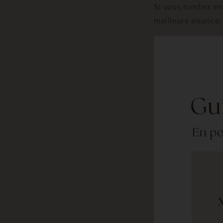
Si vous tombez ent
meilleure aisance