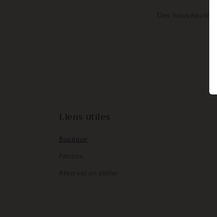
Des nouveautés e
Liens utiles
Boutique
Patrons
Réservez un atelier