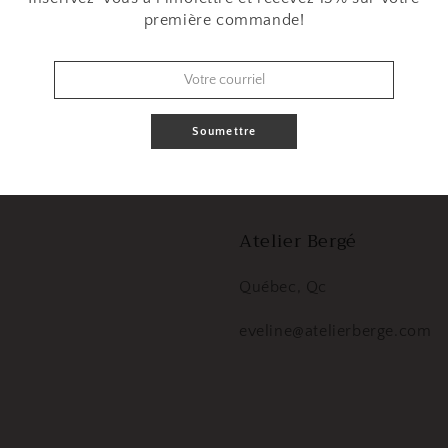
première commande!
xclusives sur les lancement de patrons, les nouvelles collec
horaires de cours, etc
E-mail
Soumettre
Atelier Bergé
Québec, Qc
eveline@atelierberge.com